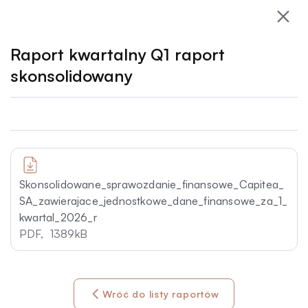
Skip
to
content
Raport kwartalny Q1 raport
Raporty okresowe
O nas
skonsolidowany
Dla Wierzyciela
Raporty
Relacje Inwestorskie
Raporty okresowe
Skonsolidowane_sprawozdanie_finansowe_Capitea_
Dla Dłużnika
SA_zawierajace_jednostkowe_dane_finansowe_za_1_
Raporty bieżące ESPI
kwartal_2026_r
Raporty historyczne
PDF,
1389kB
Komunikaty
Aktualności
Wróć do listy raportów