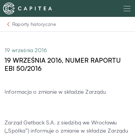
Skip
to
content
Raporty historyczne
O nas
Dla Wierzyciela
19 września 2016
19 WRZEŚNIA 2016, NUMER RAPORTU
Relacje Inwestorskie
EBI 50/2016
Dla Dłużnika
Informacja o zmianie w składzie Zarządu
Komunikaty
Zarząd Getback S.A. z siedzibą we Wrocławiu
Aktualności
(„Spółka”) informuje o zmianie w składzie Zarządu