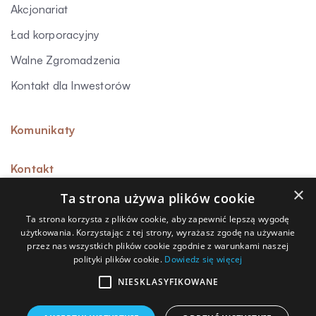
Akcjonariat
Ład korporacyjny
Walne Zgromadzenia
Kontakt dla Inwestorów
Komunikaty
Kontakt
×
Ta strona używa plików cookie
Ta strona korzysta z plików cookie, aby zapewnić lepszą wygodę
użytkowania. Korzystając z tej strony, wyrażasz zgodę na używanie
Sygnalista
przez nas wszystkich plików cookie zgodnie z warunkami naszej
polityki plików cookie.
Dowiedz się więcej
Polityka prywatności
Polityka przetwarzania danych osobowych
NIESKLASYFIKOWANE
Polityka cookies