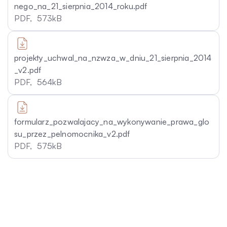
nego_na_21_sierpnia_2014_roku.pdf
PDF,
573kB
projekty_uchwal_na_nzwza_w_dniu_21_sierpnia_2014
_v2.pdf
PDF,
564kB
formularz_pozwalajacy_na_wykonywanie_prawa_glo
su_przez_pelnomocnika_v2.pdf
PDF,
575kB