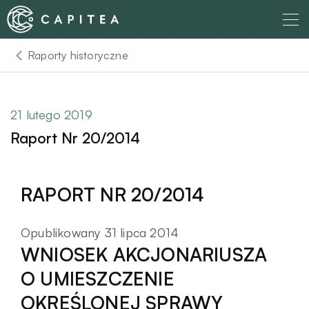
Skip
to
content
Raporty historyczne
O nas
Dla Wierzyciela
21 lutego 2019
Raport Nr 20/2014
Relacje Inwestorskie
RAPORT NR 20/2014
Dla Dłużnika
Opublikowany 31 lipca 2014
Komunikaty
WNIOSEK AKCJONARIUSZA
O UMIESZCZENIE
Aktualności
OKREŚLONEJ SPRAWY