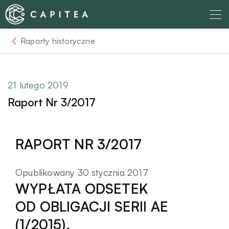
Skip
to
content
Raporty historyczne
O nas
Dla Wierzyciela
21 lutego 2019
Raport Nr 3/2017
Relacje Inwestorskie
RAPORT NR 3/2017
Dla Dłużnika
Opublikowany 30 stycznia 2017
Komunikaty
WYPŁATA ODSETEK
OD OBLIGACJI SERII AE
Aktualności
(1/2015).