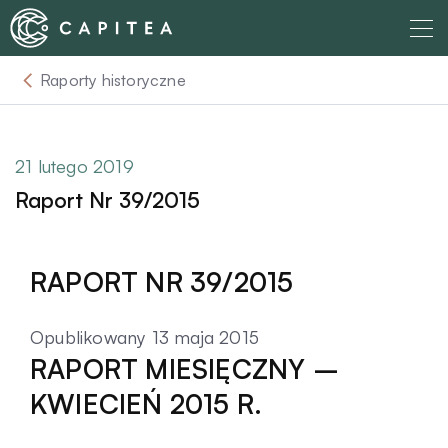
Skip
to
content
Raporty historyczne
O nas
Dla Wierzyciela
21 lutego 2019
Raport Nr 39/2015
Relacje Inwestorskie
RAPORT NR 39/2015
Dla Dłużnika
Opublikowany 13 maja 2015
Komunikaty
RAPORT MIESIĘCZNY –
KWIECIEŃ 2015 R.
Aktualności