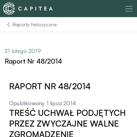
Skip
to
content
Raporty historyczne
O nas
Dla Wierzyciela
21 lutego 2019
Raport Nr 48/2014
Relacje Inwestorskie
RAPORT NR 48/2014
Dla Dłużnika
Opublikowany 1 lipca 2014
Komunikaty
TREŚĆ UCHWAŁ PODJĘTYCH
PRZEZ ZWYCZAJNE WALNE
Aktualności
ZGROMADZENIE