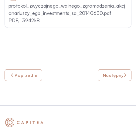
protokol_zwyczajnego_walnego_zgromadzenia_akcj
onariuszy_egb_investments_sa_20140630.pdf
PDF,
3942kB
Poprzedni
Następny