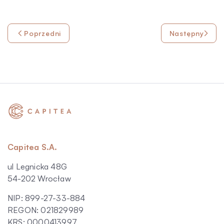
Poprzedni
Następny
Capitea S.A.
ul Legnicka 48G
54-202 Wrocław
NIP: 899-27-33-884
REGON: 021829989
KRS: 0000413997