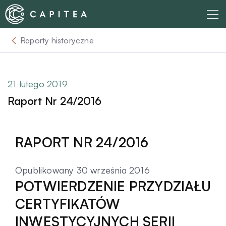
Skip
to
content
Raporty historyczne
O nas
Dla Wierzyciela
21 lutego 2019
Raport Nr 24/2016
Relacje Inwestorskie
RAPORT NR 24/2016
Dla Dłużnika
Opublikowany 30 września 2016
Komunikaty
POTWIERDZENIE PRZYDZIAŁU
CERTYFIKATÓW
Aktualności
INWESTYCYJNYCH SERII