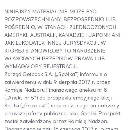
NINIEJSZY MATERIAŁ NIE MOŻE BYĆ
Kontakt
ROZPOWSZECHNIANY, BEZPOŚREDNIO LUB
POŚREDNIO, W STANACH ZJEDNOCZONYCH
AMERYKI, AUSTRALII, KANADZIE I JAPONII ANI
JAKIEJKOLWIEK INNEJ JURYSDYKCJI, W
KTÓREJ STANOWIŁOBY TO NARUSZENIE
WŁAŚCIWYCH PRZEPISÓW PRAWA LUB
WYMAGAŁOBY REJESTRACJI.
Zarząd Getback S.A. („Spółka”) informuje o
zatwierdzeniu w dniu 9 sierpnia 2017 r. przez
Komisję Nadzoru Finansowego aneksu nr 8
(„Aneks nr 8”) do prospektu emisyjnego akcji
Spółki („Prospekt”) sporządzonego na potrzeby
pierwszej oferty publicznej akcji Spółki. Prospekt
został zatwierdzony przez Komisję Nadzoru
Finansowego w dniu 16 czerwca 2017 r., o czym