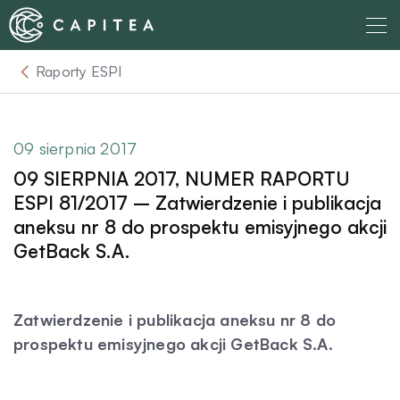
Skip
to
content
Raporty ESPI
O nas
Dla Wierzyciela
09 sierpnia 2017
09 SIERPNIA 2017, NUMER RAPORTU
Relacje Inwestorskie
ESPI 81/2017 – Zatwierdzenie i publikacja
aneksu nr 8 do prospektu emisyjnego akcji
GetBack S.A.
Dla Dłużnika
Komunikaty
Zatwierdzenie i publikacja aneksu nr 8 do
prospektu emisyjnego akcji GetBack S.A.
Aktualności