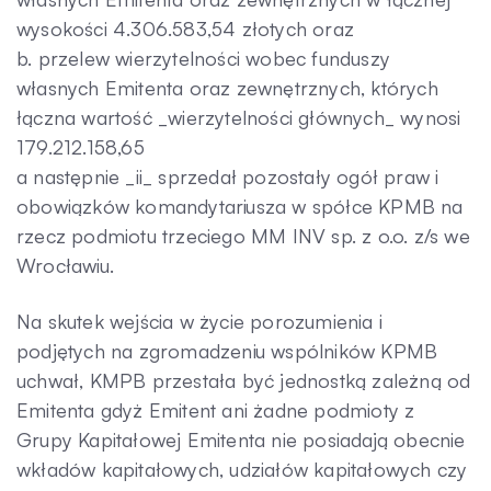
wysokości 4.306.583,54 złotych oraz
b. przelew wierzytelności wobec funduszy
własnych Emitenta oraz zewnętrznych, których
łączna wartość _wierzytelności głównych_ wynosi
179.212.158,65
a następnie _ii_ sprzedał pozostały ogół praw i
obowiązków komandytariusza w spółce KPMB na
rzecz podmiotu trzeciego MM INV sp. z o.o. z/s we
Wrocławiu.
Na skutek wejścia w życie porozumienia i
podjętych na zgromadzeniu wspólników KPMB
uchwał, KMPB przestała być jednostką zależną od
Emitenta gdyż Emitent ani żadne podmioty z
Grupy Kapitałowej Emitenta nie posiadają obecnie
wkładów kapitałowych, udziałów kapitałowych czy