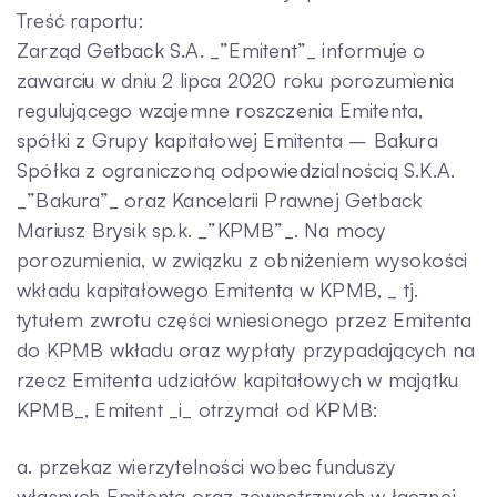
Treść raportu:
Kontakt
Zarząd Getback S.A. _”Emitent”_ informuje o
zawarciu w dniu 2 lipca 2020 roku porozumienia
regulującego wzajemne roszczenia Emitenta,
spółki z Grupy kapitałowej Emitenta – Bakura
Spółka z ograniczoną odpowiedzialnością S.K.A.
_”Bakura”_ oraz Kancelarii Prawnej Getback
Mariusz Brysik sp.k. _”KPMB”_. Na mocy
porozumienia, w związku z obniżeniem wysokości
wkładu kapitałowego Emitenta w KPMB, _ tj.
tytułem zwrotu części wniesionego przez Emitenta
do KPMB wkładu oraz wypłaty przypadających na
rzecz Emitenta udziałów kapitałowych w majątku
KPMB_, Emitent _i_ otrzymał od KPMB:
a. przekaz wierzytelności wobec funduszy
własnych Emitenta oraz zewnętrznych w łącznej