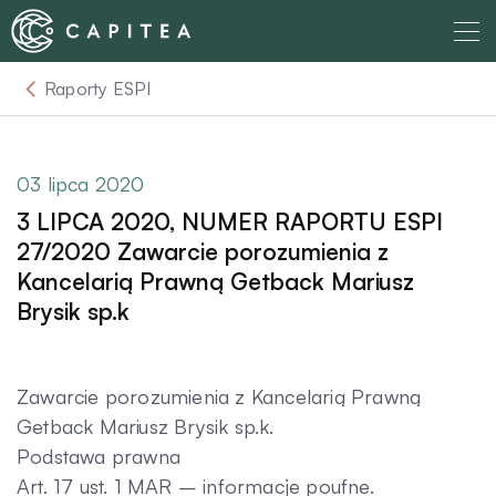
Skip
to
content
Raporty ESPI
O nas
Dla Wierzyciela
03 lipca 2020
3 LIPCA 2020, NUMER RAPORTU ESPI
Relacje Inwestorskie
27/2020 Zawarcie porozumienia z
Kancelarią Prawną Getback Mariusz
Brysik sp.k
Dla Dłużnika
Komunikaty
Zawarcie porozumienia z Kancelarią Prawną
Getback Mariusz Brysik sp.k.
Podstawa prawna
Aktualności
Art. 17 ust. 1 MAR – informacje poufne.