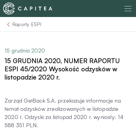
Skip
to
content
Raporty ESPI
O nas
Dla Wierzyciela
15 grudnia 2020
15 GRUDNIA 2020, NUMER RAPORTU
Relacje Inwestorskie
ESPI 45/2020 Wysokość odzysków w
listopadzie 2020 r.
Dla Dłużnika
Zarząd GetBack S.A. przekazuje informacje na
Komunikaty
temat odzysków zrealizowanych w listopadzie
2020 r. Odzyski za listopad 2020 r. wyniosły: 14
588 351 PLN.
Aktualności