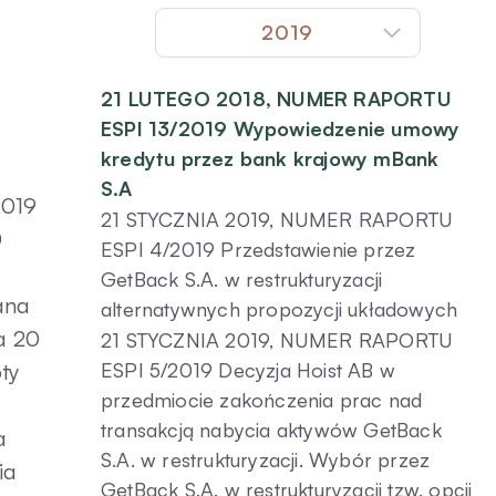
2019
21 LUTEGO 2018, NUMER RAPORTU
ESPI 13/2019 Wypowiedzenie umowy
kredytu przez bank krajowy mBank
S.A
2019
21 STYCZNIA 2019, NUMER RAPORTU
0
ESPI 4/2019 Przedstawienie przez
.
GetBack S.A. w restrukturyzacji
ana
alternatywnych propozycji układowych
a 20
21 STYCZNIA 2019, NUMER RAPORTU
ty
ESPI 5/2019 Decyzja Hoist AB w
przedmiocie zakończenia prac nad
transakcją nabycia aktywów GetBack
a
S.A. w restrukturyzacji. Wybór przez
ia
GetBack S.A. w restrukturyzacji tzw. opcji