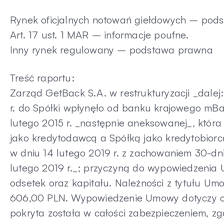
Rynek oficjalnych notowań giełdowych – pod
Art. 17 ust. 1 MAR – informacje poufne.
Inny rynek regulowany – podstawa prawna
Treść raportu:
Zarząd GetBack S.A. w restrukturyzacji _dalej:
r. do Spółki wpłynęło od banku krajowego mB
lutego 2015 r. _następnie aneksowanej_, któ
jako kredytodawcą a Spółką jako kredytobior
w dniu 14 lutego 2019 r. z zachowaniem 30-d
lutego 2019 r._; przyczyną do wypowiedzenia 
odsetek oraz kapitału. Należności z tytułu Umo
606,00 PLN. Wypowiedzenie Umowy dotyczy cał
pokryta została w całości zabezpieczeniem, z