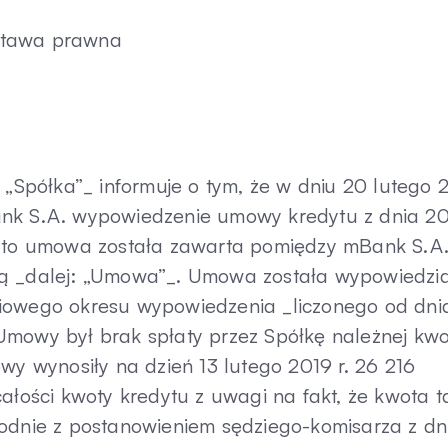
stawa prawna
 „Spółka”_ informuje o tym, że w dniu 20 lutego 
ank S.A. wypowiedzenie umowy kredytu z dnia 2
ra to umowa została zawarta pomiędzy mBank S.A
cą _dalej: „Umowa”_. Umowa została wypowiedzi
niowego okresu wypowiedzenia _liczonego od dni
Umowy był brak spłaty przez Spółkę należnej kwo
wy wynosiły na dzień 13 lutego 2019 r. 26 216
ości kwoty kredytu z uwagi na fakt, że kwota t
godnie z postanowieniem sędziego-komisarza z dn