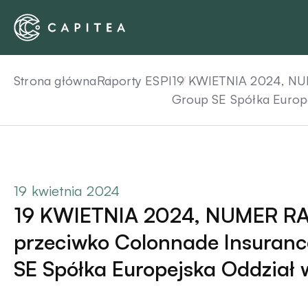
Skip
to
content
Strona główna
Raporty ESPI
19 KWIETNIA 2024, NU
Group SE Spółka Europej
19 kwietnia 2024
19 KWIETNIA 2024, NUMER RA
przeciwko Colonnade Insuranc
SE Spółka Europejska Oddział w