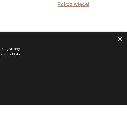
Pokaż więcej
×
z tej strony,
zej polityki
rt