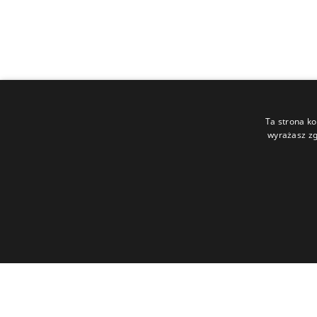
Ta strona ko
wyrażasz zg
Poprzedni
raport