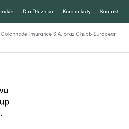
orskie
Dla Dłużnika
Komunikaty
Kontakt
olonnade Insurance S.A. oraz Chubb European
wu
oup
.