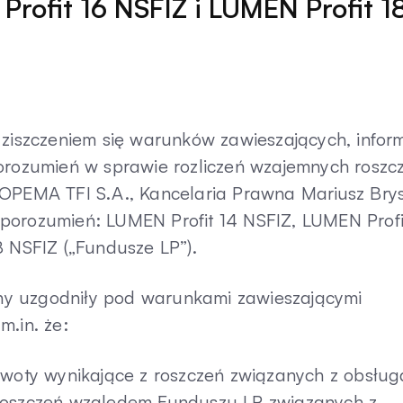
rofit 16 NSFIZ i LUMEN Profit 1
 ziszczeniem się warunków zawieszających, infor
porozumień w sprawie rozliczeń wzajemnych roszc
POPEMA TFI S.A., Kancelaria Prawna Mariusz Brys
porozumień: LUMEN Profit 14 NSFIZ, LUMEN Profi
8 NSFIZ („Fundusze LP”).
ny uzgodniły pod warunkami zawieszającymi
m.in. że:
 kwoty wynikające z roszczeń związanych z obsług
 roszczeń względem Funduszu LP związanych z