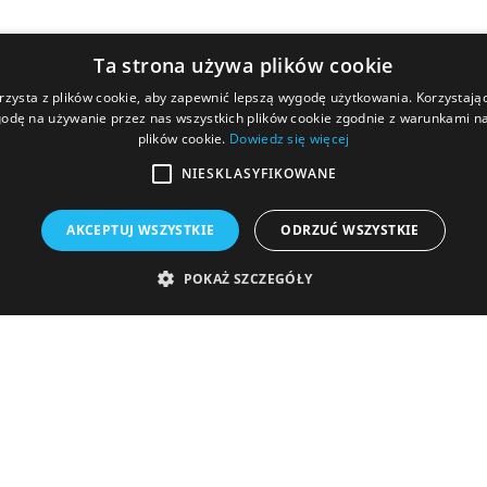
Ta strona używa plików cookie
rzysta z plików cookie, aby zapewnić lepszą wygodę użytkowania. Korzystając 
odę na używanie przez nas wszystkich plików cookie zgodnie z warunkami nas
plików cookie.
Dowiedz się więcej
NIESKLASYFIKOWANE
AKCEPTUJ WSZYSTKIE
ODRZUĆ WSZYSTKIE
O nas
Dla Wierzyciela
POKAŻ SZCZEGÓŁY
Władze spółki
Układ
Komunikaty
Stan spłaty zobow
Kontakt
Komunikaty dla Wie
Najczęściej zadaw