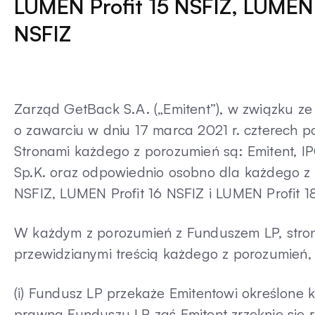
LUMEN Profit 15 NSFIZ, LUMEN P
NSFIZ
Zarząd GetBack S.A. („Emitent”), w związku ze
o zawarciu w dniu 17 marca 2021 r. czterech 
Stronami każdego z porozumień są: Emitent, I
Sp.K. oraz odpowiednio osobno dla każdego z 
NSFIZ, LUMEN Profit 16 NSFIZ i LUMEN Profit 1
W każdym z porozumień z Funduszem LP, stro
przewidzianymi treścią każdego z porozumień, 
(i) Fundusz LP przekaże Emitentowi określone
prawną Funduszu LP zaś Emitent zrzeknie się