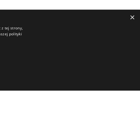
×
z tej strony,
zej polityki
Relacje Inwestorskie
Akcjonariat
iązań
Ład korporacyjny
rzycieli
Walne Zgromadzenia
ane pytania
Kontakt dla Inwestorów