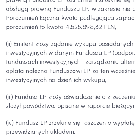
obsługą prawną Funduszu LP, w zakresie nie 
Porozumień Łączna kwota podlegająca zapłaci
porozumień to kwota 4.525.898,32 PLN,
(ii) Emitent złoży żądanie wykupu posiadanyc
inwestycyjnych w danym Funduszu LP (podpor
funduszach inwestycyjnych i zarządzaniu alte
opłata należna Funduszowi LP za ten wcześnie
inwestycyjnych na dzień ich wykupu,
(iii) Fundusz LP złoży oświadczenie o zrzeczen
złożył powództwo, opisane w raporcie bieżącym
(iv) Fundusz LP zrzeknie się roszczeń o wypła
przewidzianych układem.