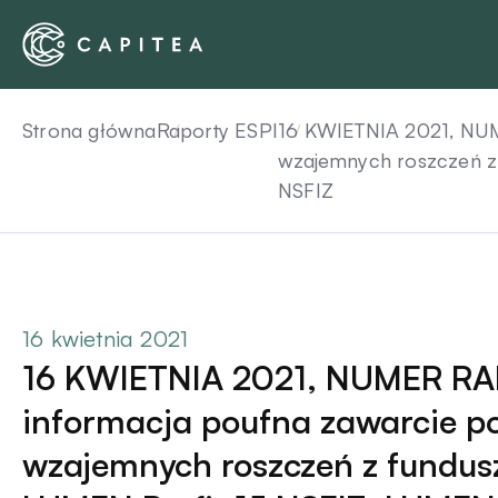
Skip
to
content
Strona główna
Raporty ESPI
16 KWIETNIA 2021, NUM
wzajemnych roszczeń z 
NSFIZ
16 kwietnia 2021
16 KWIETNIA 2021, NUMER RA
informacja poufna zawarcie po
wzajemnych roszczeń z fundus