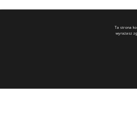
Ta strona ko
wyrażasz zg
Capitea S.A.
ul Legnicka 48G
54-202 Wrocław
NIP: 899-27-33-884
REGON: 021829989
KRS: 0000413997