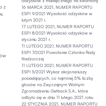
odzysków z miesięcznego na kwartalny
o z
16 MARCA 2021, NUMER RAPORTU
w.
ESPI 9/2021 Wysokość odzysków w
lutym 2021 r.
17 LUTEGO 2021, NUMER RAPORTU
ESPI 8/2021 Wysokość odzysków w
styczniu 2021 r.
11 LUTEGO 2021, NUMER RAPORTU
m
ESPI 7/2021 Powołanie Członka Rady
tów
Nadzorczej
11 LUTEGO 2021, NUMER RAPORTU
ESPI 5/2021 Wykaz akcjonariuszy
posiadających, co najmniej 5% liczby
głosów na Zwyczajnym Walnym
Zgromadzeniu Getback S.A., które
odbyło się w dniu 11 lutego 2021 roku
22 STYCZNIA 2021, NUMER RAPORTU