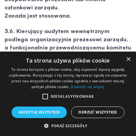
członkowi zarządu.
Zasada jest stosowana.
3.6. Kierujący audytem wewnętrznym
podlega organizacyjnie prezesowi zarządu,
a funkcjonalnie przewodniczącemu komitetu
audytu lub przewodniczącemu rady
×
Ta strona używa plików cookie
nadzorczej, jeżeli rada pełni funkcję
Ta strona korzysta z plików cookie, aby zapewnić lepszą wygodę
komitetu audytu.
użytkowania. Korzystając z tej strony, wyrażasz zgodę na używanie
Zasada jest stosowana.
przez nas wszystkich plików cookie zgodnie z warunkami naszej
polityki plików cookie.
Dowiedz się więcej
3.7. Zasady 3.4 – 3.6 mają zastosowanie
NIESKLASYFIKOWANE
również w przypadku podmiotów z grupy
spółki o istotnym znaczeniu dla jej
AKCEPTUJ WSZYSTKIE
ODRZUĆ WSZYSTKIE
działalności, jeśli wyznaczono w nich osoby
POKAŻ SZCZEGÓŁY
do wykonywania tych zadań.