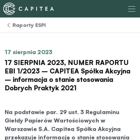
Skip
to
content
Raporty ESPI
O nas
Dla Wierzyciela
17 sierpnia 2023
17 SIERPNIA 2023, NUMER RAPORTU
Relacje Inwestorskie
EBI 1/2023 – CAPITEA Spółka Akcyjna
– informacja o stanie stosowania
Dobrych Praktyk 2021
Dla Dłużnika
Komunikaty
Na podstawie par. 29 ust. 3 Regulaminu
Giełdy Papierów Wartościowych w
Warszawie S.A. Capitea Spółka Akcyjna
Aktualności
przekazuje informację o stanie stosowania