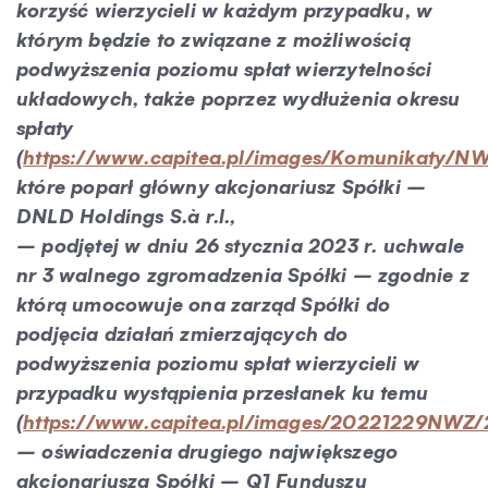
korzyść wierzycieli w każdym przypadku, w
którym będzie to związane z możliwością
podwyższenia poziomu spłat wierzytelności
układowych, także poprzez wydłużenia okresu
spłaty
(
https://www.capitea.pl/images/Komunikaty/N
które poparł główny akcjonariusz Spółki –
DNLD Holdings S.à r.l.,
– podjętej w dniu 26 stycznia 2023 r. uchwale
nr 3 walnego zgromadzenia Spółki – zgodnie z
którą umocowuje ona zarząd Spółki do
podjęcia działań zmierzających do
podwyższenia poziomu spłat wierzycieli w
przypadku wystąpienia przesłanek ku temu
(
https://www.capitea.pl/images/20221229NWZ
– oświadczenia drugiego największego
akcjonariusza Spółki – Q1 Funduszu