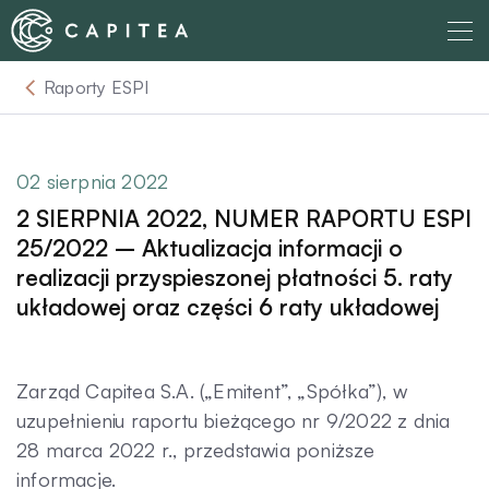
Skip
to
content
Raporty ESPI
O nas
Dla Wierzyciela
02 sierpnia 2022
2 SIERPNIA 2022, NUMER RAPORTU ESPI
Relacje Inwestorskie
25/2022 – Aktualizacja informacji o
realizacji przyspieszonej płatności 5. raty
układowej oraz części 6 raty układowej
Dla Dłużnika
Komunikaty
Zarząd Capitea S.A. („Emitent”, „Spółka”), w
uzupełnieniu raportu bieżącego nr 9/2022 z dnia
28 marca 2022 r., przedstawia poniższe
Aktualności
informacje.