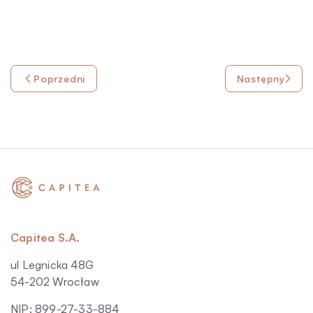
Poprzedni
Następny
Capitea S.A.
ul Legnicka 48G
54-202 Wrocław
NIP: 899-27-33-884