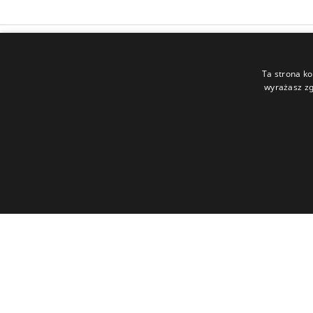
Ta strona ko
wyrażasz zg
Capitea S.A.
ul Legnicka 48G
54-202 Wrocław
NIP: 899-27-33-884
REGON: 021829989
KRS: 0000413997
Sąd Rejonowy dla Wrocławia-
Fabrycznej we Wrocławiu,
VI Wydział Gospodarczy KRS