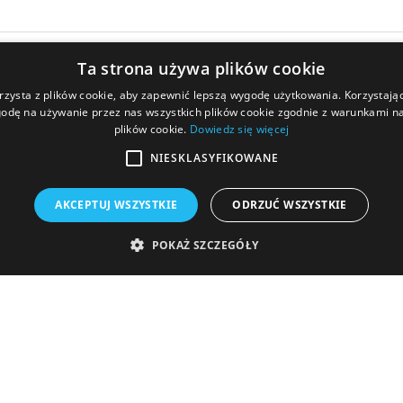
Ta strona używa plików cookie
rzysta z plików cookie, aby zapewnić lepszą wygodę użytkowania. Korzystając 
odę na używanie przez nas wszystkich plików cookie zgodnie z warunkami nas
plików cookie.
Dowiedz się więcej
NIESKLASYFIKOWANE
O nas
Dla Wierzyciela
Władze spółki
Układ
AKCEPTUJ WSZYSTKIE
ODRZUĆ WSZYSTKIE
Komunikaty
Stan spłaty zobow
POKAŻ SZCZEGÓŁY
Kontakt
Komunikaty dla Wie
Najczęściej zadaw
Obligacje