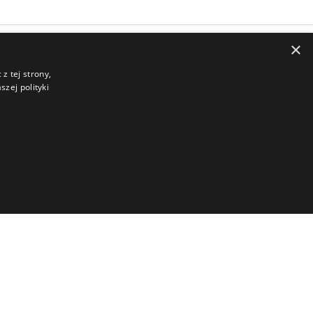
×
z tej strony,
zej polityki
Relacje Inwestorskie
Akcjonariat
iązań
Ład korporacyjny
rzycieli
Walne Zgromadzenia
ane pytania
Kontakt dla Inwestorów