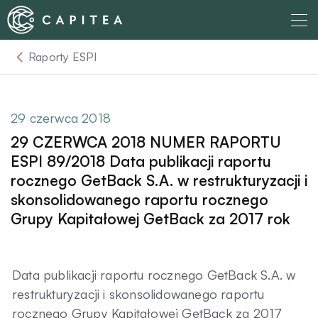
Skip
to
content
Raporty ESPI
O nas
Dla Wierzyciela
29 czerwca 2018
29 CZERWCA 2018 NUMER RAPORTU
Relacje Inwestorskie
ESPI 89/2018 Data publikacji raportu
rocznego GetBack S.A. w restrukturyzacji i
skonsolidowanego raportu rocznego
Dla Dłużnika
Grupy Kapitałowej GetBack za 2017 rok
Komunikaty
Data publikacji raportu rocznego GetBack S.A. w
restrukturyzacji i skonsolidowanego raportu
Aktualności
rocznego Grupy Kapitałowej GetBack za 2017