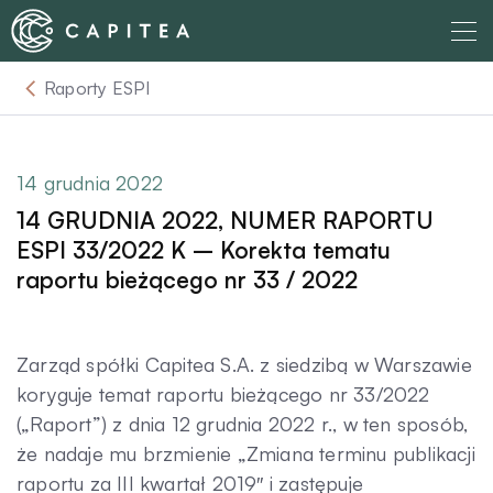
Skip
to
content
Raporty ESPI
O nas
Dla Wierzyciela
14 grudnia 2022
14 GRUDNIA 2022, NUMER RAPORTU
Relacje Inwestorskie
ESPI 33/2022 K – Korekta tematu
raportu bieżącego nr 33 / 2022
Dla Dłużnika
Zarząd spółki Capitea S.A. z siedzibą w Warszawie
Komunikaty
koryguje temat raportu bieżącego nr 33/2022
(„Raport”) z dnia 12 grudnia 2022 r., w ten sposób,
że nadaje mu brzmienie „Zmiana terminu publikacji
Aktualności
raportu za III kwartał 2019″ i zastępuje