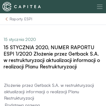
Skip
to
content
Raporty ESPI
O nas
Dla Wierzyciela
15 stycznia 2020
15 STYCZNIA 2020, NUMER RAPORTU
Relacje Inwestorskie
ESPI 1/2020 Złożenie przez Getback S.A.
w restrukturyzacji aktualizacji informacji o
realizacji Planu Restrukturyzacji
Dla Dłużnika
Komunikaty
Złożenie przez Getback S.A. w restrukturyzacji
aktualizacji informacji o realizacji Planu
Restrukturyzacji
Aktualności
Podstawa prawna