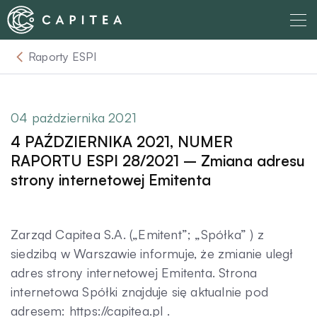
Skip
to
content
Raporty ESPI
O nas
Dla Wierzyciela
04 października 2021
4 PAŹDZIERNIKA 2021, NUMER
Relacje Inwestorskie
RAPORTU ESPI 28/2021 – Zmiana adresu
strony internetowej Emitenta
Dla Dłużnika
Zarząd Capitea S.A. („Emitent”; „Spółka” ) z
Komunikaty
siedzibą w Warszawie informuje, że zmianie uległ
adres strony internetowej Emitenta. Strona
internetowa Spółki znajduje się aktualnie pod
Aktualności
adresem: https://capitea.pl .