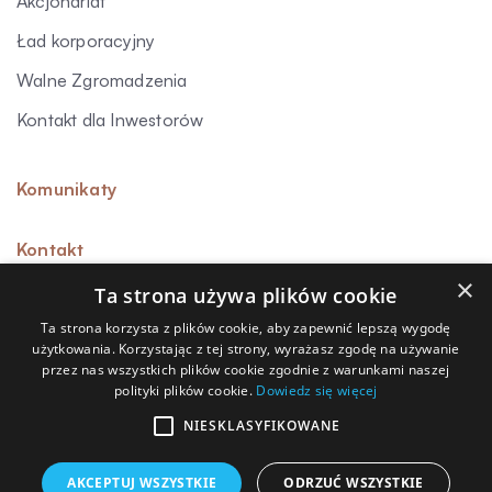
Akcjonariat
Ład korporacyjny
Walne Zgromadzenia
Kontakt dla Inwestorów
Komunikaty
Kontakt
×
Ta strona używa plików cookie
Ta strona korzysta z plików cookie, aby zapewnić lepszą wygodę
użytkowania. Korzystając z tej strony, wyrażasz zgodę na używanie
Sygnalista
przez nas wszystkich plików cookie zgodnie z warunkami naszej
polityki plików cookie.
Dowiedz się więcej
Polityka prywatności
Polityka przetwarzania danych osobowych
NIESKLASYFIKOWANE
Polityka cookies
AKCEPTUJ WSZYSTKIE
ODRZUĆ WSZYSTKIE