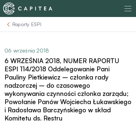
Skip
to
content
Raporty ESPI
O nas
Dla Wierzyciela
06 września 2018
6 WRZEŚNIA 2018, NUMER RAPORTU
Relacje Inwestorskie
ESPI 114/2018 Oddelegowanie Pani
Pauliny Pietkiewicz – członka rady
nadzorczej – do czasowego
Dla Dłużnika
wykonywania czynności członka zarządu;
Powołanie Panów Wojciecha Łukawskiego
Komunikaty
i Radosława Barczyńskiego w skład
Komitetu ds. Restru
Aktualności