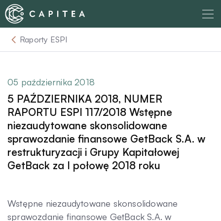
Skip
to
content
Raporty ESPI
O nas
Dla Wierzyciela
05 października 2018
5 PAŹDZIERNIKA 2018, NUMER
Relacje Inwestorskie
RAPORTU ESPI 117/2018 Wstępne
niezaudytowane skonsolidowane
sprawozdanie finansowe GetBack S.A. w
Dla Dłużnika
restrukturyzacji i Grupy Kapitałowej
GetBack za I połowę 2018 roku
Komunikaty
Wstępne niezaudytowane skonsolidowane
Aktualności
sprawozdanie finansowe GetBack S.A. w