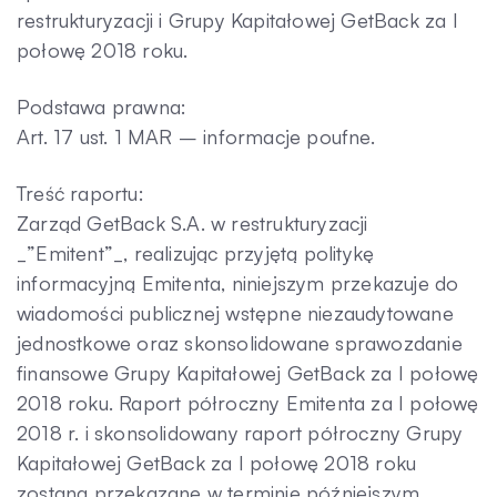
restrukturyzacji i Grupy Kapitałowej GetBack za I
Kontakt
połowę 2018 roku.
Podstawa prawna:
Art. 17 ust. 1 MAR – informacje poufne.
Treść raportu:
Zarząd GetBack S.A. w restrukturyzacji
_”Emitent”_, realizując przyjętą politykę
informacyjną Emitenta, niniejszym przekazuje do
wiadomości publicznej wstępne niezaudytowane
jednostkowe oraz skonsolidowane sprawozdanie
finansowe Grupy Kapitałowej GetBack za I połowę
2018 roku. Raport półroczny Emitenta za I połowę
2018 r. i skonsolidowany raport półroczny Grupy
Kapitałowej GetBack za I połowę 2018 roku
zostaną przekazane w terminie późniejszym.