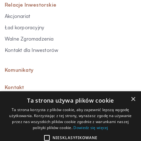
Relacje Inwestorskie
Akcjonariat
Ład korporacyjny
Walne Zgromadzenia
Kontakt dla Inwestorów
Komunikaty
Kontakt
×
Ta strona używa plików cookie
Ta strona korzysta z plików cookie, aby zapewnić lepszą wygodę
użytkowania. Korzystając z tej strony, wyrażasz zgodę na używanie
Sygnalista
przez nas wszystkich plików cookie zgodnie z warunkami naszej
polityki plików cookie.
Dowiedz się więcej
Polityka prywatności
Polityka przetwarzania danych osobowych
NIESKLASYFIKOWANE