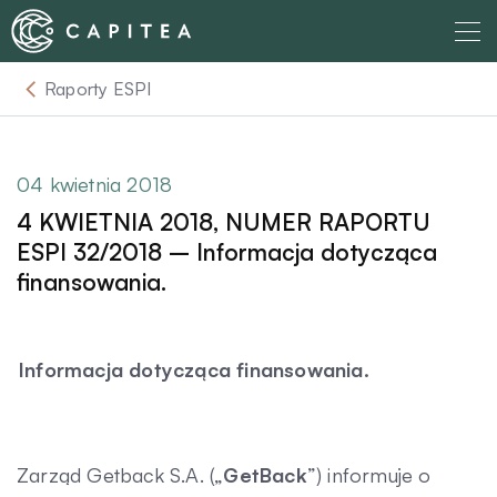
Skip
to
content
Raporty ESPI
O nas
Dla Wierzyciela
04 kwietnia 2018
4 KWIETNIA 2018, NUMER RAPORTU
Relacje Inwestorskie
ESPI 32/2018 – Informacja dotycząca
finansowania.
Dla Dłużnika
Informacja dotycząca finansowania.
Komunikaty
Aktualności
Zarząd Getback S.A. („
GetBack
”) informuje o