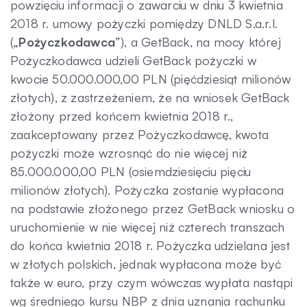
powzięciu informacji o zawarciu w dniu 3 kwietnia
2018 r. umowy pożyczki pomiędzy DNLD S.a.r.l.
Kontakt
(„
Pożyczkodawca
”), a GetBack, na mocy której
Pożyczkodawca udzieli GetBack pożyczki w
kwocie 50.000.000,00 PLN (pięćdziesiąt milionów
złotych), z zastrzeżeniem, że na wniosek GetBack
złożony przed końcem kwietnia 2018 r.,
zaakceptowany przez Pożyczkodawcę, kwota
pożyczki może wzrosnąć do nie więcej niż
85.000.000,00 PLN (osiemdziesięciu pięciu
milionów złotych). Pożyczka zostanie wypłacona
na podstawie złożonego przez GetBack wniosku o
uruchomienie w nie więcej niż czterech transzach
do końca kwietnia 2018 r. Pożyczka udzielana jest
w złotych polskich, jednak wypłacona może być
także w euro, przy czym wówczas wypłata nastąpi
wg średniego kursu NBP z dnia uznania rachunku