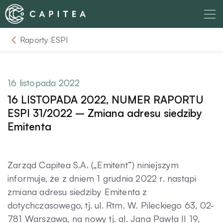
Skip
to
content
Raporty ESPI
O nas
Dla Wierzyciela
16 listopada 2022
16 LISTOPADA 2022, NUMER RAPORTU
Relacje Inwestorskie
ESPI 31/2022 – Zmiana adresu siedziby
Emitenta
Dla Dłużnika
Zarząd Capitea S.A. („Emitent”) niniejszym
Komunikaty
informuje, że z dniem 1 grudnia 2022 r. nastąpi
zmiana adresu siedziby Emitenta z
dotychczasowego, tj. ul. Rtm. W. Pileckiego 63, 02-
Aktualności
781 Warszawa, na nowy tj. al. Jana Pawła II 19,