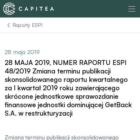
Skip
to
content
Raporty ESPI
O nas
Dla Wierzyciela
28 maja 2019
28 MAJA 2019, NUMER RAPORTU ESPI
Relacje Inwestorskie
48/2019 Zmiana terminu publikacji
skonsolidowanego raportu kwartalnego
za I kwartał 2019 roku zawierającego
Dla Dłużnika
skrócone jednostkowe sprawozdanie
finansowe jednostki dominującej GetBack
Komunikaty
S.A. w restrukturyzacji
Aktualności
Zmiana terminu publikacji skonsolidowanego