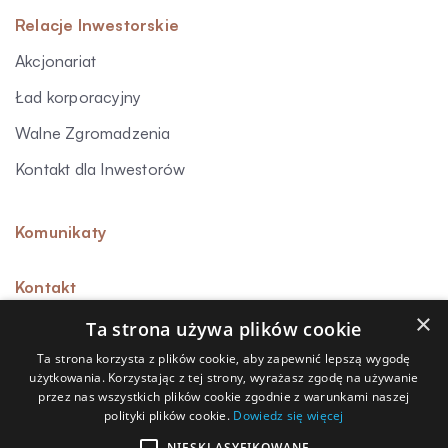
Relacje Inwestorskie
Akcjonariat
Ład korporacyjny
Walne Zgromadzenia
Kontakt dla Inwestorów
Komunikaty
Kontakt
×
Ta strona używa plików cookie
Ta strona korzysta z plików cookie, aby zapewnić lepszą wygodę
użytkowania. Korzystając z tej strony, wyrażasz zgodę na używanie
Sygnalista
przez nas wszystkich plików cookie zgodnie z warunkami naszej
polityki plików cookie.
Dowiedz się więcej
Polityka prywatności
NIESKLASYFIKOWANE