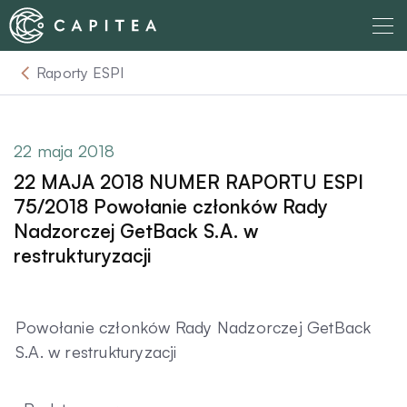
Skip
to
content
Raporty ESPI
O nas
Dla Wierzyciela
22 maja 2018
22 MAJA 2018 NUMER RAPORTU ESPI
Relacje Inwestorskie
75/2018 Powołanie członków Rady
Nadzorczej GetBack S.A. w
restrukturyzacji
Dla Dłużnika
Komunikaty
Powołanie członków Rady Nadzorczej GetBack
S.A. w restrukturyzacji
Aktualności