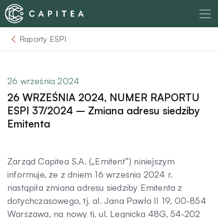
Skip
to
content
Raporty ESPI
O nas
Dla Wierzyciela
26 września 2024
26 WRZEŚNIA 2024, NUMER RAPORTU
Relacje Inwestorskie
ESPI 37/2024 – Zmiana adresu siedziby
Emitenta
Dla Dłużnika
Zarząd Capitea S.A. („Emitent”) niniejszym
Komunikaty
informuje, że z dniem 16 września 2024 r.
nastąpiła zmiana adresu siedziby Emitenta z
dotychczasowego, tj. al. Jana Pawła II 19, 00-854
Aktualności
Warszawa, na nowy tj. ul. Legnicka 48G, 54-202