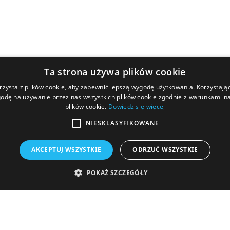
Ta strona używa plików cookie
rzysta z plików cookie, aby zapewnić lepszą wygodę użytkowania. Korzystając 
odę na używanie przez nas wszystkich plików cookie zgodnie z warunkami nas
plików cookie.
Dowiedz się więcej
NIESKLASYFIKOWANE
O nas
Dla Wierzyciela
AKCEPTUJ WSZYSTKIE
ODRZUĆ WSZYSTKIE
Władze spółki
Układ
POKAŻ SZCZEGÓŁY
Komunikaty
Stan spłaty zobow
Kontakt
Komunikaty dla Wie