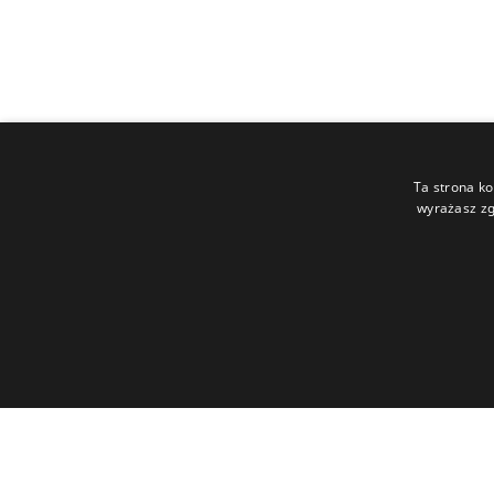
Ta strona ko
wyrażasz zg
Capitea S.A.
ul Legnicka 48G
54-202 Wrocław
NIP: 899-27-33-884
REGON: 021829989