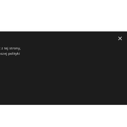
×
z tej strony,
zej polityki
Relacje Inwestorskie
Akcjonariat
iązań
Ład korporacyjny
rzycieli
Walne Zgromadzenia