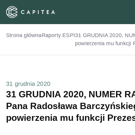
Skip
to
content
Strona główna
Raporty ESPI
31 GRUDNIA 2020, NUM
powierzenia mu funkcji
31 grudnia 2020
31 GRUDNIA 2020, NUMER RA
Pana Radosława Barczyńskieg
powierzenia mu funkcji Preze