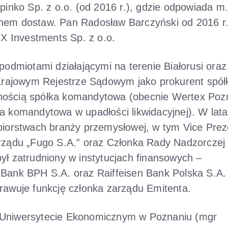
pinko Sp. z o.o. (od 2016 r.), gdzie odpowiada m.
chem dostaw. Pan Radosław Barczyński od 2016 r
IX Investments Sp. z o.o.
podmiotami działającymi na terenie Białorusi oraz
 Krajowym Rejestrze Sądowym jako prokurent spół
nością spółka komandytowa (obecnie Wertex Poz
a komandytowa w upadłości likwidacyjnej). W lat
ębiorstwach branży przemysłowej, w tym Vice Pre
arządu „Fugo S.A.” oraz Członka Rady Nadzorczej
ył zatrudniony w instytucjach finansowych –
 Bank BPH S.A. oraz Raiffeisen Bank Polska S.A
rawuje funkcję członka zarządu Emitenta.
 Uniwersytecie Ekonomicznym w Poznaniu (mgr