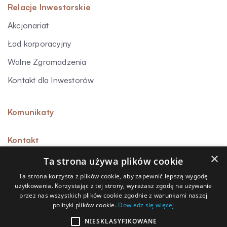
Relacje Inwestorskie
Akcjonariat
Ład korporacyjny
Walne Zgromadzenia
Kontakt dla Inwestorów
Komunikaty
Kontakt
×
Ta strona używa plików cookie
Ta strona korzysta z plików cookie, aby zapewnić lepszą wygodę
użytkowania. Korzystając z tej strony, wyrażasz zgodę na używanie
Sygnalista
przez nas wszystkich plików cookie zgodnie z warunkami naszej
polityki plików cookie.
Dowiedz się więcej
Polityka prywatności
Polityka przetwarzania danych osobowych
NIESKLASYFIKOWANE