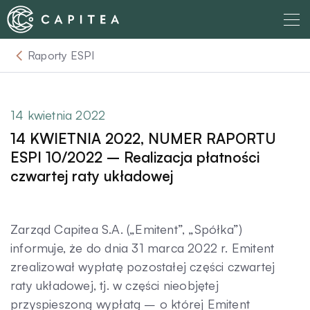
Skip
to
content
Raporty ESPI
O nas
Dla Wierzyciela
14 kwietnia 2022
14 KWIETNIA 2022, NUMER RAPORTU
Relacje Inwestorskie
ESPI 10/2022 – Realizacja płatności
czwartej raty układowej
Dla Dłużnika
Zarząd Capitea S.A. („Emitent”, „Spółka”)
Komunikaty
informuje, że do dnia 31 marca 2022 r. Emitent
zrealizował wypłatę pozostałej części czwartej
raty układowej, tj. w części nieobjętej
Aktualności
przyspieszoną wypłatą – o której Emitent