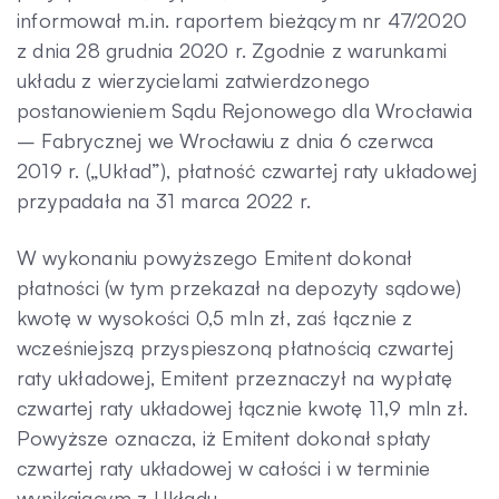
informował m.in. raportem bieżącym nr 47/2020
Kontakt
z dnia 28 grudnia 2020 r. Zgodnie z warunkami
układu z wierzycielami zatwierdzonego
postanowieniem Sądu Rejonowego dla Wrocławia
– Fabrycznej we Wrocławiu z dnia 6 czerwca
2019 r. („Układ”), płatność czwartej raty układowej
przypadała na 31 marca 2022 r.
W wykonaniu powyższego Emitent dokonał
płatności (w tym przekazał na depozyty sądowe)
kwotę w wysokości 0,5 mln zł, zaś łącznie z
wcześniejszą przyspieszoną płatnością czwartej
raty układowej, Emitent przeznaczył na wypłatę
czwartej raty układowej łącznie kwotę 11,9 mln zł.
Powyższe oznacza, iż Emitent dokonał spłaty
czwartej raty układowej w całości i w terminie
wynikającym z Układu.