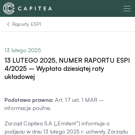
Skip
to
content
Raporty ESPI
O nas
Dla Wierzyciela
13 lutego 2025
13 LUTEGO 2025, NUMER RAPORTU ESPI
Relacje Inwestorskie
4/2025 – Wypłata dziesiątej raty
układowej
Dla Dłużnika
Podstawa prawna:
Art. 17 ust. 1 MAR –
Komunikaty
informacje poufne.
Zarząd Capitea S.A („Emitent”) informuje o
Aktualności
podjęciu w dniu 13 lutego 2025 r. uchwały Zarządu