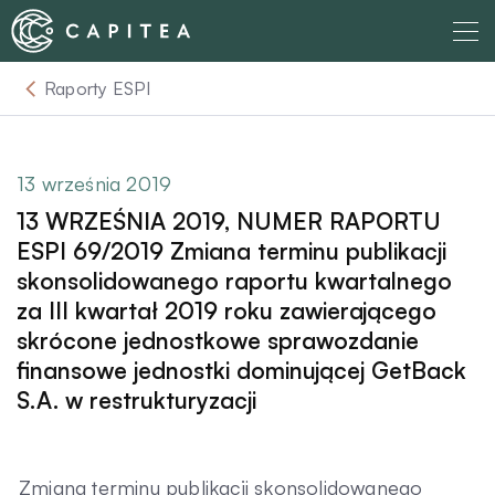
Skip
to
content
Raporty ESPI
O nas
Dla Wierzyciela
13 września 2019
13 WRZEŚNIA 2019, NUMER RAPORTU
Relacje Inwestorskie
ESPI 69/2019 Zmiana terminu publikacji
skonsolidowanego raportu kwartalnego
za III kwartał 2019 roku zawierającego
Dla Dłużnika
skrócone jednostkowe sprawozdanie
finansowe jednostki dominującej GetBack
Komunikaty
S.A. w restrukturyzacji
Aktualności
Zmiana terminu publikacji skonsolidowanego