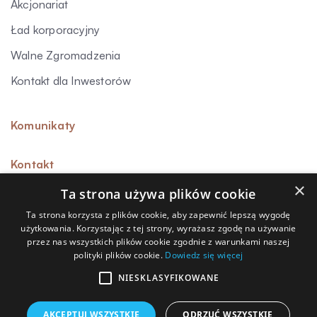
Akcjonariat
Ład korporacyjny
Walne Zgromadzenia
Kontakt dla Inwestorów
Komunikaty
Kontakt
×
Ta strona używa plików cookie
Ta strona korzysta z plików cookie, aby zapewnić lepszą wygodę
użytkowania. Korzystając z tej strony, wyrażasz zgodę na używanie
Sygnalista
przez nas wszystkich plików cookie zgodnie z warunkami naszej
polityki plików cookie.
Dowiedz się więcej
Polityka prywatności
Polityka przetwarzania danych osobowych
NIESKLASYFIKOWANE
Polityka cookies
AKCEPTUJ WSZYSTKIE
ODRZUĆ WSZYSTKIE