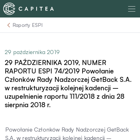
Skip
to
content
Raporty ESPI
O nas
Dla Wierzyciela
29 października 2019
29 PAŹDZIERNIKA 2019, NUMER
Relacje Inwestorskie
RAPORTU ESPI 74/2019 Powołanie
Członków Rady Nadzorczej GetBack S.A.
w restrukturyzacji kolejnej kadencji –
Dla Dłużnika
uzupełnienie raportu 111/2018 z dnia 28
sierpnia 2018 r.
Komunikaty
Powołanie Członków Rady Nadzorczej GetBack
Aktualności
S.A. w restrukturyzacji kolejnej kadencji –