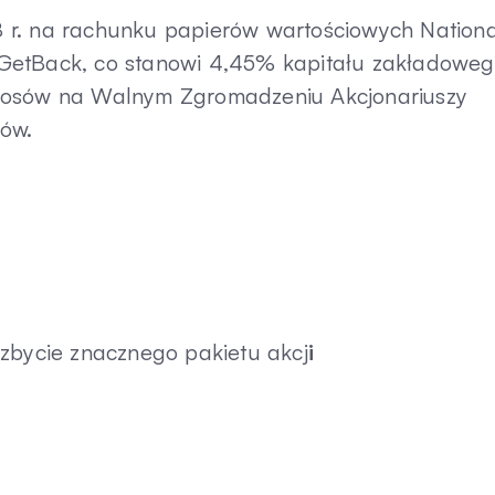
018 r. na rachunku papierów wartościowych Nation
 GetBack, co stanowi 4,45% kapitału zakładowe
głosów na Walnym Zgromadzeniu Akcjonariuszy
sów.
 zbycie znacznego pakietu akcj
i