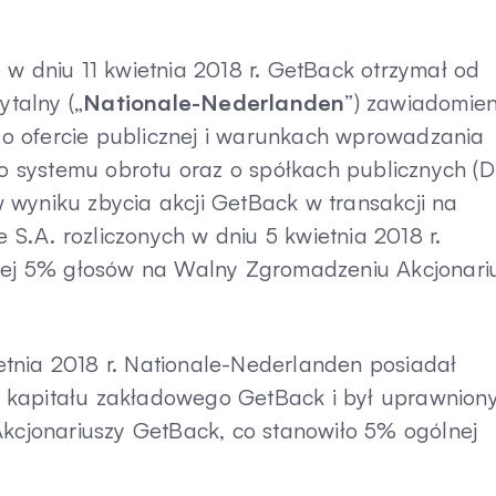
że w dniu 11 kwietnia 2018 r. GetBack otrzymał od
talny („
Nationale-Nederlanden
”) zawiadomien
r. o ofercie publicznej i warunkach wprowadzania
 systemu obrotu oraz o spółkach publicznych (D
 w wyniku zbycia akcji GetBack w transakcji na
.A. rozliczonych w dniu 5 kwietnia 2018 r.
iżej 5% głosów na Walny Zgromadzeniu Akcjonari
wietnia 2018 r. Nationale-Nederlanden posiadał
 kapitału zakładowego GetBack i był uprawnion
cjonariuszy GetBack, co stanowiło 5% ogólnej