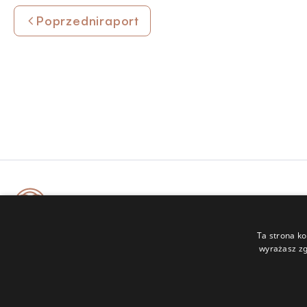
Poprzedni
raport
Ta strona ko
wyrażasz zg
Capitea S.A.
ul Legnicka 48G