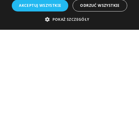
Komunikaty
AKCEPTUJ WSZYSTKIE
ODRZUĆ WSZYSTKIE
Stan spłaty zobow
Kontakt
Komunikaty dla Wie
POKAŻ SZCZEGÓŁY
Najczęściej zadaw
Obligacje