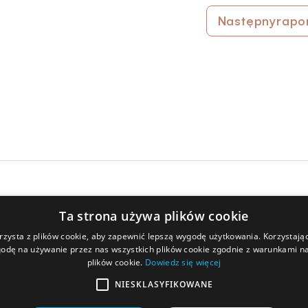
Następny
rapo
Ta strona używa plików cookie
rzysta z plików cookie, aby zapewnić lepszą wygodę użytkowania. Korzystając 
odę na używanie przez nas wszystkich plików cookie zgodnie z warunkami nas
O nas
Dla Wierzyciela
plików cookie.
Dowiedz się więcej
NIESKLASYFIKOWANE
Władze spółki
Układ