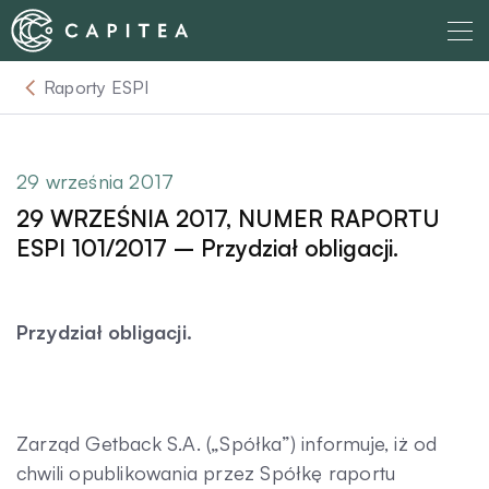
Skip
to
content
Raporty ESPI
O nas
Dla Wierzyciela
29 września 2017
29 WRZEŚNIA 2017, NUMER RAPORTU
Relacje Inwestorskie
ESPI 101/2017 – Przydział obligacji.
Dla Dłużnika
Przydział obligacji.
Komunikaty
Zarząd Getback S.A. („Spółka”) informuje, iż od
Aktualności
chwili opublikowania przez Spółkę raportu