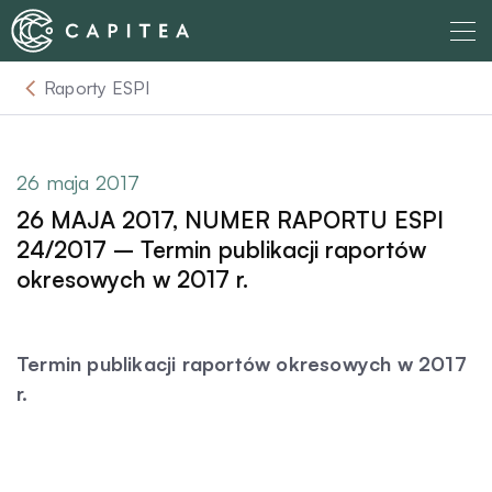
Skip
to
content
Raporty ESPI
O nas
Dla Wierzyciela
26 maja 2017
26 MAJA 2017, NUMER RAPORTU ESPI
Relacje Inwestorskie
24/2017 – Termin publikacji raportów
okresowych w 2017 r.
Dla Dłużnika
Termin publikacji raportów okresowych w 2017
Komunikaty
r.
Aktualności