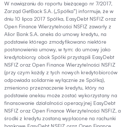
W nawiązaniu do raportu bieżącego nr 7/2017,
Zarząd GetBack S.A. („Spółka”) informuje, że w
Kontakt
dniu 10 lipca 2017 Spółka, EasyDebt NSFIZ oraz
Open Finance Wierzytelności NSFIZ zawarły z
Alior Bank S.A. aneks do umowy kredytu, na
podstawie którego zmodyfikowano niektóre
postanowienia umowy, w tym: do umowy jako
kredytobiorcy obok Spółki przystąpili EasyDebt
NSFIZ oraz Open Finance Wierzytelności NSFIZ
(przy czym każdy z tych nowych kredytobiorców
odpowiada solidarnie wyłącznie ze Spółką),
zmieniono przeznaczenie kredytu, który na
podstawie aneksu może zostać wykorzystany na
finansowanie działalności operacyjnej EasyDebt
NSFIZ oraz Open Finance Wierzytelności NSFIZ, a
środki z kredytu zostaną wypłacone na rachunki
bankowe EasyDebt NSFIZ oraz Open Finance