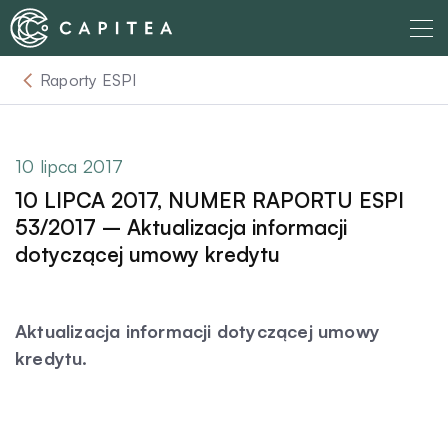
Skip
to
content
Raporty ESPI
O nas
Dla Wierzyciela
10 lipca 2017
10 LIPCA 2017, NUMER RAPORTU ESPI
Relacje Inwestorskie
53/2017 – Aktualizacja informacji
dotyczącej umowy kredytu
Dla Dłużnika
Aktualizacja informacji dotyczącej umowy
Komunikaty
kredytu.
Aktualności