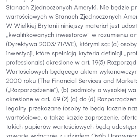
Stanach Zjednoczonych Ameryki. Nie będzie p
wartościowych w Stanach Zjednoczonych Amer
W Wielkiej Brytanii niniejszy materiał jest udo
„kwalifikowanych inwestorów” w rozumieniu art. 
(Dyrektywa 2003/71/WE), którymi są: (a) oso
inwestycji, które spełniają kryteria definicji „
professionals) określone w art. 19(5) Rozporz
Wartościowych będącego aktem wykonawczym 
2000 roku (The Financial Services and Market
(„Rozporządzenie”), (b) podmioty o wysokiej war
określone w art. 49 (2) (a) do (d) Rozporządze
legalny przekazane (osoby te będą łącznie n
wartościowe, a także każde zaproszenie, ofert
takich papierów wartościowych będą udostęp
zawarte wyłącznie z udziałem Osób Uprawnion