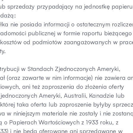
 lub sprzedaży przypadający na jednostkę papieru
edażą:
ka nie posiada informacji o ostatecznym rozlicze
iadomości publicznej w formie raportu bieżącego
ich kosztów od podmiotów zaangażowanych w prac
y.
ystrybucji w Standach Zjednoczonych Ameryki,
riał (oraz zawarte w nim informacje) nie zawiera an
owych, ani też zaproszenia do złożenia oferty
ednoczonych Ameryki, Australii, Kanadzie lub
w której taka oferta lub zaproszenie byłyby sprzec
 w niniejszym materiale nie zostały i nie zostan
 o Papierach Wartościowych z 1933 roku, z
 1933) i nie będą oferowane ani sprzedawane w