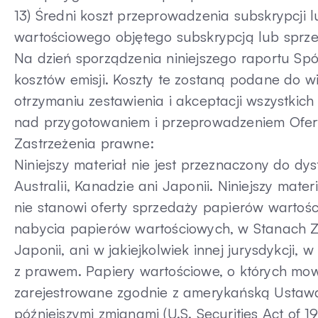
13) Średni koszt przeprowadzenia subskrypcji
wartościowego objętego subskrypcją lub sprz
Na dzień sporządzenia niniejszego raportu Spół
kosztów emisji. Koszty te zostaną podane do w
otrzymaniu zestawienia i akceptacji wszystk
nad przygotowaniem i przeprowadzeniem Ofert
Zastrzeżenia prawne:
Niniejszy materiał nie jest przeznaczony do d
Australii, Kanadzie ani Japonii. Niniejszy mate
nie stanowi oferty sprzedaży papierów wartości
nabycia papierów wartościowych, w Stanach Zj
Japonii, ani w jakiejkolwiek innej jurysdykcji, 
z prawem. Papiery wartościowe, o których mowa
zarejestrowane zgodnie z amerykańską Ustawą
późniejszymi zmianami (U.S. Securities Act of