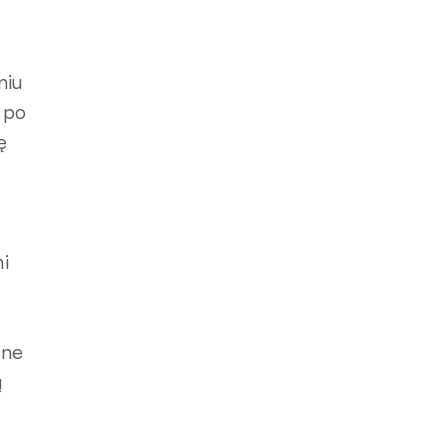
niu
 po
ę
i
zne
ą