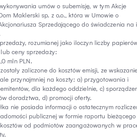
 wykonywania umów o subemisję, w tym Akcje
Dom Maklerski sp. z o.o., która w Umowie o
Akcjonariusza Sprzedającego do świadczenia na 
.
przedaży, rozumianej jako iloczyn liczby papieró
j lub ceny sprzedaży:
,0 mln PLN.
 zostały zaliczone do kosztów emisji, ze wskazan
ale przynajmniej na koszty: a) przygotowania i
emitentów, dla każdego oddzielnie, c) sporządze
w doradztwa, d) promocji oferty.
ka nie posiada informacji o ostatecznym rozlicze
iadomości publicznej w formie raportu bieżącego
ich kosztów od podmiotów zaangażowanych w prac
y.