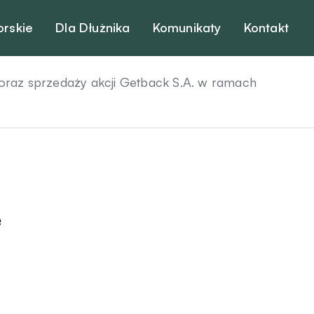
orskie
Dla Dłużnika
Komunikaty
Kontakt
az sprzedaży akcji Getback S.A. w ramach
e