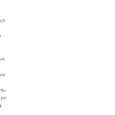
ich
w
iem
nia
niu
 po
ę