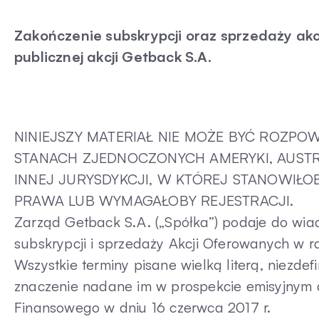
Zakończenie subskrypcji oraz sprzedaży akc
publicznej akcji Getback S.A.
NINIEJSZY MATERIAŁ NIE MOŻE BYĆ ROZPO
STANACH ZJEDNOCZONYCH AMERYKI, AUSTRAL
INNEJ JURYSDYKCJI, W KTÓREJ STANOWIŁ
PRAWA LUB WYMAGAŁOBY REJESTRACJI.
Zarząd Getback S.A. („Spółka”) podaje do wia
subskrypcji i sprzedaży Akcji Oferowanych w ra
Wszystkie terminy pisane wielką literą, niezde
znaczenie nadane im w prospekcie emisyjnym a
Finansowego w dniu 16 czerwca 2017 r.