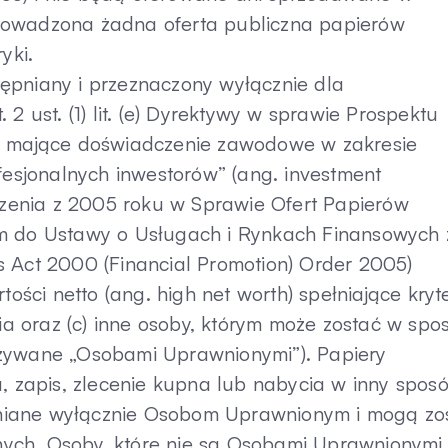
rowadzona żadna oferta publiczna papierów
yki.
stępniany i przeznaczony wyłącznie dla
2 ust. (1) lit. (e) Dyrektywy w sprawie Prospektu
by mające doświadczenie zawodowe w zakresie
profesjonalnych inwestorów” (ang. investment
ądzenia z 2005 roku w Sprawie Ofert Papierów
do Ustawy o Usługach i Rynkach Finansowych 
s Act 2000 (Financial Promotion) Order 2005)
tości netto (ang. high net worth) spełniające kryt
nia oraz (c) inne osoby, którym może zostać w spo
azywane „Osobami Uprawnionymi”). Papiery
a, zapis, zlecenie kupna lub nabycia w inny spos
niane wyłącznie Osobom Uprawnionym i mogą zo
ych. Osoby, które nie są Osobami Uprawnionymi,