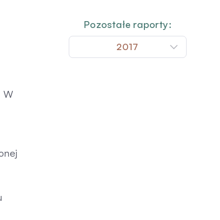
Pozostałe raporty:
2017
, W
onej
u