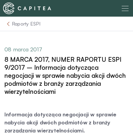
Skip
to
content
Raporty ESPI
O nas
Dla Wierzyciela
08 marca 2017
8 MARCA 2017, NUMER RAPORTU ESPI
Relacje Inwestorskie
9/2017 – Informacja dotycząca
negocjacji w sprawie nabycia akcji dwóch
podmiotów z branży zarządzania
Dla Dłużnika
wierzytelnościami
Komunikaty
Informacja dotycząca negocjacji w sprawie
nabycia akcji dwóch podmiotów z branży
Aktualności
zarządzania wierzytelnościami.